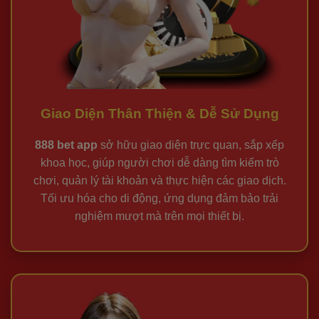
Giao Diện Thân Thiện & Dễ Sử Dụng
888 bet app
sở hữu giao diện trực quan, sắp xếp
khoa học, giúp người chơi dễ dàng tìm kiếm trò
chơi, quản lý tài khoản và thực hiện các giao dịch.
Tối ưu hóa cho di động, ứng dụng đảm bảo trải
nghiệm mượt mà trên mọi thiết bị.