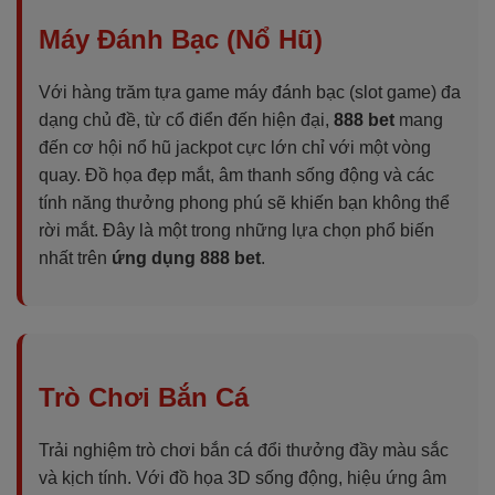
Máy Đánh Bạc (Nổ Hũ)
Với hàng trăm tựa game máy đánh bạc (slot game) đa
dạng chủ đề, từ cổ điển đến hiện đại,
888 bet
mang
đến cơ hội nổ hũ jackpot cực lớn chỉ với một vòng
quay. Đồ họa đẹp mắt, âm thanh sống động và các
tính năng thưởng phong phú sẽ khiến bạn không thể
rời mắt. Đây là một trong những lựa chọn phổ biến
nhất trên
ứng dụng 888 bet
.
Trò Chơi Bắn Cá
Trải nghiệm trò chơi bắn cá đổi thưởng đầy màu sắc
và kịch tính. Với đồ họa 3D sống động, hiệu ứng âm