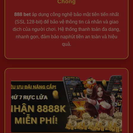
Chóng
888 bet
áp dụng công nghệ bảo mật tiên tiến nhất
(SSL 128-bit) để bảo vệ thông tin cá nhân và giao
dịch của người chơi. Hệ thống thanh toán đa dạng,
nhanh gọn, đảm bảo nạp/rút tiền an toàn và hiệu
quả.