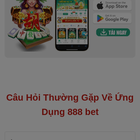
Câu Hỏi Thường Gặp Về Ứng
Dụng 888 bet