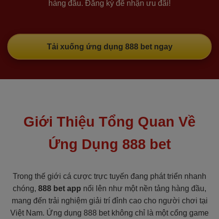
hàng đầu. Đăng ký để nhận ưu đãi!
Tải xuống ứng dụng 888 bet ngay
Giới Thiệu Tổng Quan Về
Ứng Dụng 888 bet
Trong thế giới cá cược trực tuyến đang phát triển nhanh
chóng,
888 bet app
nổi lên như một nền tảng hàng đầu,
mang đến trải nghiệm giải trí đỉnh cao cho người chơi tại
Việt Nam. Ứng dụng 888 bet không chỉ là một cổng game