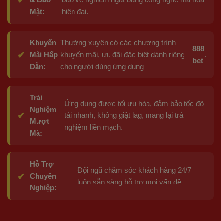
Mật:
hiện đại.
Khuyến
Thường xuyên có các chương trình
888
Mãi Hấp
khuyến mãi, ưu đãi đặc biệt dành riêng
.
bet
Dẫn:
cho người dùng ứng dụng
Trải
Ứng dụng được tối ưu hóa, đảm bảo tốc độ
Nghiệm
tải nhanh, không giật lag, mang lại trải
Mượt
nghiệm liền mạch.
Mà:
Hỗ Trợ
Đội ngũ chăm sóc khách hàng 24/7
Chuyên
luôn sẵn sàng hỗ trợ mọi vấn đề.
Nghiệp: