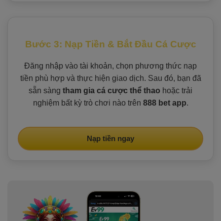
Bước 3: Nạp Tiền & Bắt Đầu Cá Cược
Đăng nhập vào tài khoản, chọn phương thức nạp
tiền phù hợp và thực hiện giao dịch. Sau đó, bạn đã
sẵn sàng
tham gia cá cược thể thao
hoặc trải
nghiệm bất kỳ trò chơi nào trên
888 bet app
.
Nạp tiền ngay