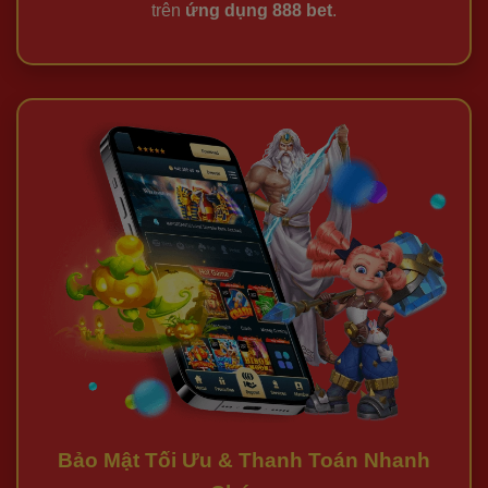
trên
ứng dụng 888 bet
.
Bảo Mật Tối Ưu & Thanh Toán Nhanh